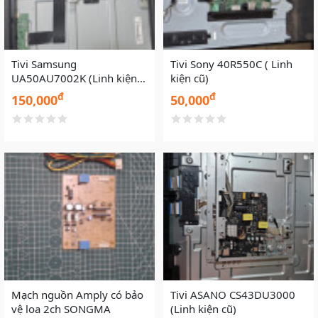
Tivi Samsung
Tivi Sony 40R550C ( Linh
UA50AU7002K (Linh kiện
kiện cũ)
cũ)
đ
đ
150,000
50,000
Mạch nguồn Amply có bảo
Tivi ASANO CS43DU3000
vệ loa 2ch SONGMA
(Linh kiện cũ)