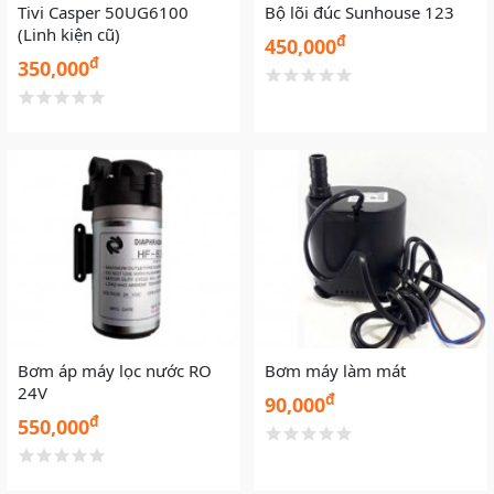
Tivi Casper 50UG6100
Bộ lõi đúc Sunhouse 123
(Linh kiện cũ)
đ
450,000
đ
350,000
Bơm áp máy lọc nước RO
Bơm máy làm mát
24V
đ
90,000
đ
550,000