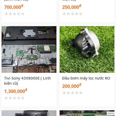
đ
đ
700,000
250,000
Tivi Sony 43X8000E ( Linh
Đầu bơm máy lọc nước RO
kiện cũ)
đ
200,000
đ
1,300,000