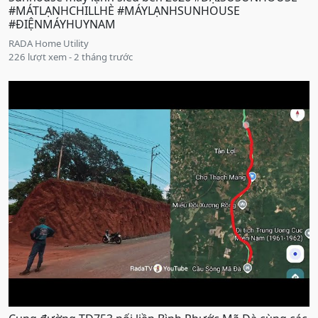
#MÁTLẠNHCHILLHÈ #MÁYLẠNHSUNHOUSE
#ĐIỆNMÁYHUYNAM
RADA Home Utility
226 lượt xem - 2 tháng trước