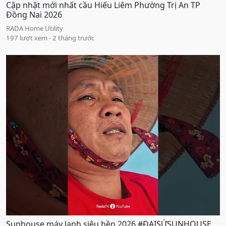
Cập nhật mới nhất cầu Hiếu Liêm Phường Trị An TP
Đồng Nai 2026
RADA Home Utility
197 lượt xem - 2 tháng trước
Sunhouse máy lạnh siêu bền 2026 #ĐẠISỨSUNHOUSE