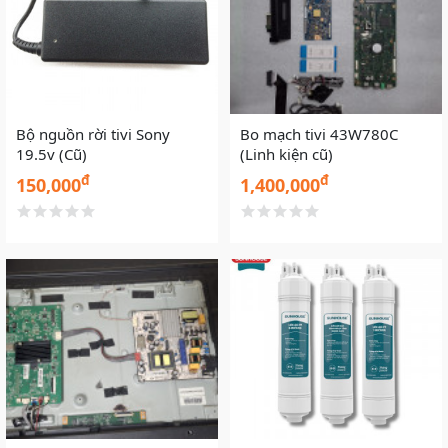
Bộ nguồn rời tivi Sony
Bo mạch tivi 43W780C
19.5v (Cũ)
(Linh kiện cũ)
đ
đ
150,000
1,400,000