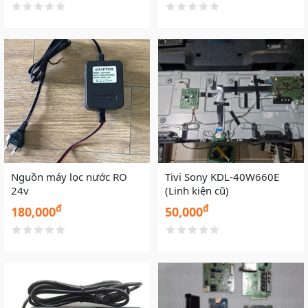
Nguồn máy lọc nước RO
Tivi Sony KDL-40W660E
24v
(Linh kiện cũ)
đ
đ
180,000
50,000