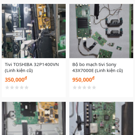
Tivi TOSHIBA 32P1400VN
Bộ bo mạch tivi Sony
(Linh kiện cũ)
43X7000E (Linh kiện cũ)
đ
đ
350,000
950,000