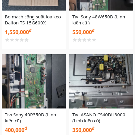
Bo mạch công suất loa kéo
Tivi Sony 48W650D (Linh
Dalton TS-15G600X
kiện cũ )
đ
đ
1,550,000
550,000
Tivi Sony 40R350D (Linh
Tivi ASANO CS40DU3000
kiện cũ)
(Linh kiện cũ)
đ
đ
400,000
350,000