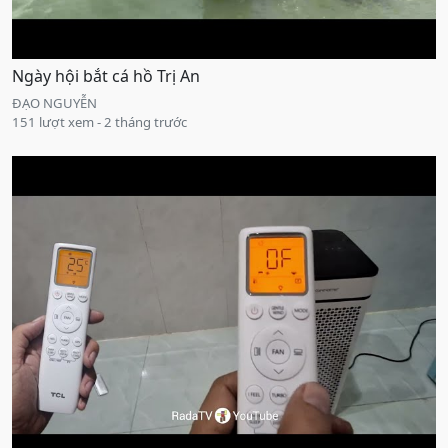
Ngày hội bắt cá hồ Trị An
ĐẠO NGUYỄN
151 lượt xem - 2 tháng trước