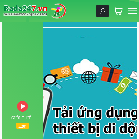
GIỚI THIỆU
3,201