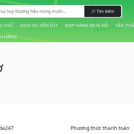
Tìm kiếm
G CHỦ
DỊCH VỤ TIỆN ÍCH
SHIP HÀNG MUA HỘ
SẢN PH
H HÀNG
ợ
da247
Phương thức thanh toán