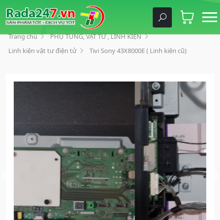
Trang chủ
PHỤ TÙNG, VẬT TƯ , LINH KIỆN
Linh kiện vật tư điện tử
Tivi Sony 43X8000E ( Linh kiện cũ)