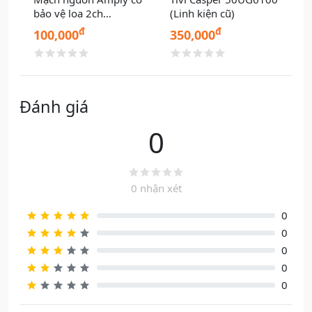
(Linh kiện cũ)
RO KANGAROO
c
đ
đ
350,000
750,000
Đánh giá
0
0 nhận xét
0
0
0
0
0