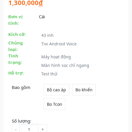
1,300,000
đ
Đơn vị
Cái
tính:
Kích cỡ:
43 inh
Chủng
Tivi Android Voice
loại:
Tình
Máy hoạt động
trạng:
Màn hình sọc chỉ ngang
Hỗ trợ:
Test thử
Bao gồm
Bộ cao áp
Bo khiển
Bo Tcon
Số lượng:
-
+