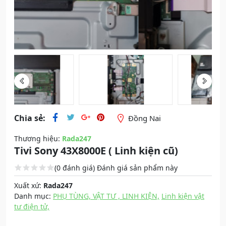
Chia sẻ:
Đồng Nai
Thương hiệu:
Rada247
Tivi Sony 43X8000E ( Linh kiện cũ)
(0 đánh giá)
Đánh giá sản phẩm này
Xuất xứ:
Rada247
Danh mục:
PHỤ TÙNG, VẬT TƯ , LINH KIỆN,
Linh kiện vật
tư điện tử,