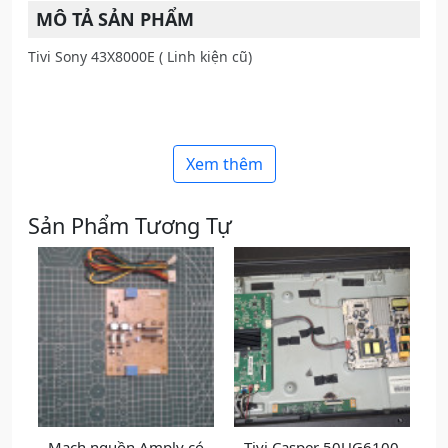
MÔ TẢ SẢN PHẨM
Tivi Sony 43X8000E ( Linh kiện cũ)
Xem thêm
Sản Phẩm Tương Tự
ó
Tivi Casper 50UG6100
Bơm áp máy lọc nước
L