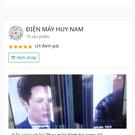
ĐIỆN MÁY HUY NAM
79 sản phẩm
(26 đánh giá)
Xem shop
[Sẵn sàng nhận]
Thay màn hình tivi sony 32