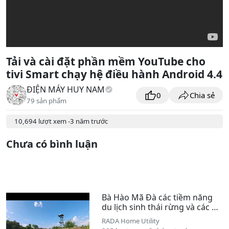
Tải và cài đặt phần mềm YouTube cho
tivi Smart chạy hệ điều hành Android 4.4
ĐIỆN MÁY HUY NAM
0
Chia sẻ
79 sản phẩm
10,694 lượt xem -
3 năm trước
Chưa có
bình luận
Bà Hào Mã Đà các tiềm năng
du lịch sinh thái rừng và các dự
án trọng điểm của TP Đồng Nai
RADA Home Utility
năm 2026 😮