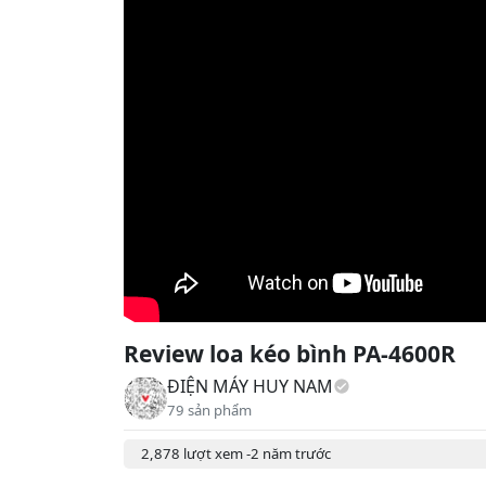
Review loa kéo bình PA-4600R
ĐIỆN MÁY HUY NAM
79 sản phẩm
2,878 lượt xem -
2 năm trước