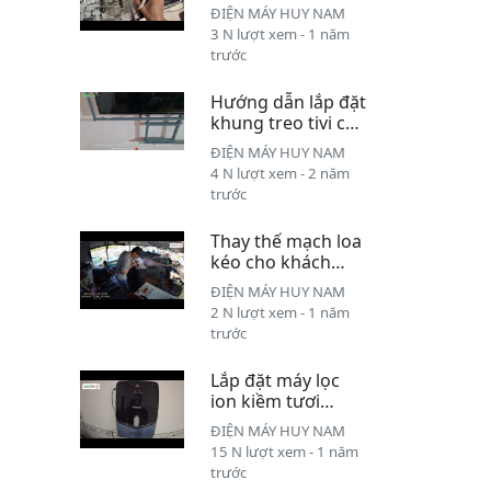
49x8000G bị tình
ĐIỆN MÁY HUY NAM
trạng mất đèn báo
3 N lượt xem - 1 năm
trước
Hướng dẫn lắp đặt
khung treo tivi có
ray trượt chuyên
ĐIỆN MÁY HUY NAM
dụng cho lớp học
4 N lượt xem - 2 năm
trước
Thay thế mạch loa
kéo cho khách
hàng tại khu nhà
ĐIỆN MÁY HUY NAM
bè Mã Đà
2 N lượt xem - 1 năm
trước
Lắp đặt máy lọc
ion kiềm tươi
Makano -
ĐIỆN MÁY HUY NAM
Daikiosan cho
15 N lượt xem - 1 năm
khách hàng
trước