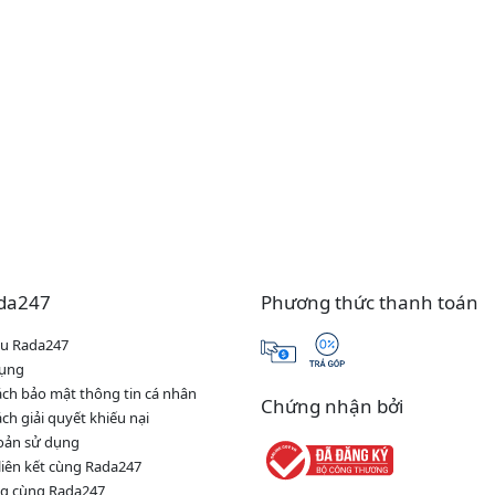
da247
Phương thức thanh toán
iệu Rada247
dụng
ách bảo mật thông tin cá nhân
Chứng nhận bởi
ch giải quyết khiếu nại
oản sử dụng
 liên kết cùng Rada247
g cùng Rada247