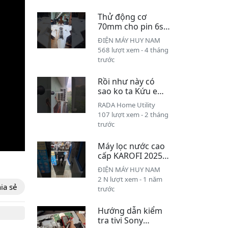
5/05/2026
Thử động cơ
70mm cho pin 6s
lipo
ĐIỆN MÁY HUY NAM
568 lượt xem - 4 tháng
trước
Rồi như này có
sao ko ta Kứu em
😅 #radatv
RADA Home Utility
#vesinhmaylanh
107 lượt xem - 2 tháng
trước
Máy lọc nước cao
cấp KAROFI 2025
Đã có mặt tại Điện
ĐIỆN MÁY HUY NAM
Máy Huy nam
2 N lượt xem - 1 năm
ia sẻ
trước
Hướng dẫn kiểm
tra tivi Sony