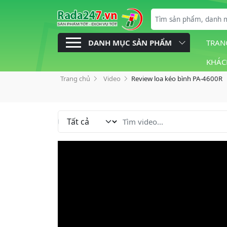
DANH MỤC SẢN PHẨM
TRAN
KHÁC
Trang chủ
Video
Review loa kéo bình PA-4600R