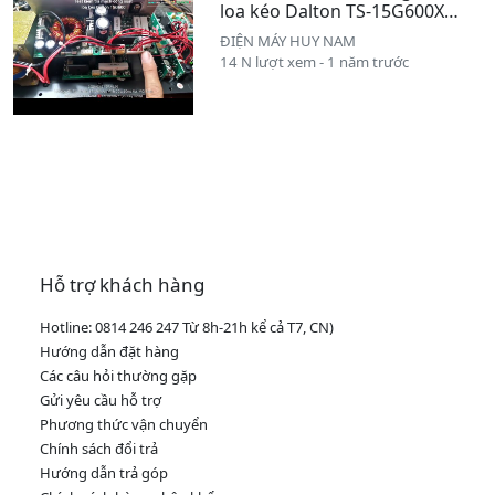
loa kéo Dalton TS-15G600X
thay thế cho loa TS-15G700X
ĐIỆN MÁY HUY NAM
14 N lượt xem - 1 năm trước
Hỗ trợ khách hàng
Hotline: 0814 246 247 Từ 8h-21h kể cả T7, CN)
Hướng dẫn đặt hàng
Các câu hỏi thường gặp
Gửi yêu cầu hỗ trợ
Phương thức vận chuyển
Chính sách đổi trả
Hướng dẫn trả góp