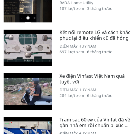
lạnh Midea
RADA Home Utility
187 lượt xem - 3 tháng trước
Kết nối remote LG và cách khắc
phục lại điều khiển cũ đã hỏng
ĐIỆN MÁY HUY NAM
697 lượt xem - 6 tháng trước
Xe điện Vinfast Việt Nam quá
tuyệt vời
ĐIỆN MÁY HUY NAM
284 lượt xem - 6 tháng trước
Trạm sạc 60kw của Vinfat đã về
gần nhà em rồi chuẩn bị xúc xe
VF7 thôi kkk
ĐIỆN MÁY HUY NAM