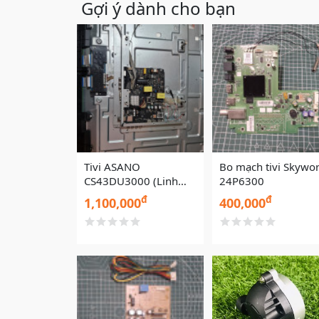
Gợi ý dành cho bạn
Tivi ASANO
Bo mạch tivi Skywo
CS43DU3000 (Linh
24P6300
kiện cũ)
đ
đ
1,100,000
400,000