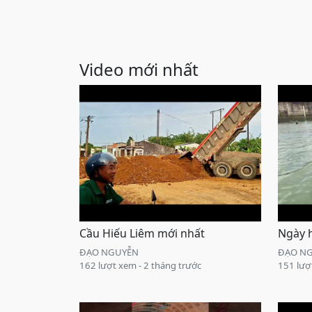
Video mới nhất
Cầu Hiếu Liêm mới nhất
Ngày h
ĐẠO NGUYỄN
ĐẠO N
162 lượt xem - 2 tháng trước
151 lượ