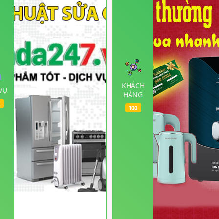
KHÁCH
VỤ
HÀNG
2
100