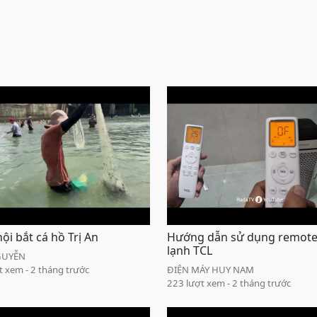
ội bắt cá hồ Trị An
Hướng dẫn sử dụng remot
lạnh TCL
GUYỄN
t xem - 2 tháng trước
ĐIỆN MÁY HUY NAM
223 lượt xem - 2 tháng trước