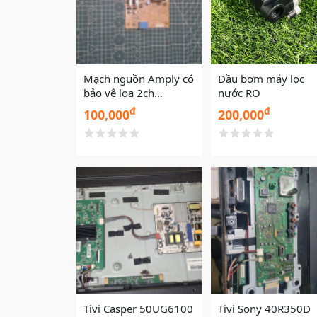
Mạch nguồn Amply có
Đầu bơm máy lọc
bảo vệ loa 2ch
nước RO
SONGMA
đ
đ
100,000
200,000
Tivi Casper 50UG6100
Tivi Sony 40R350D