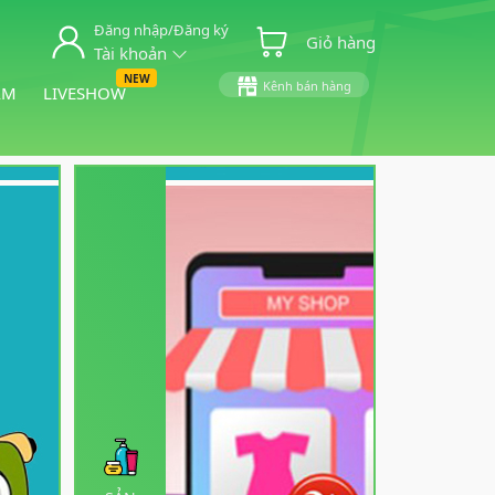
Đăng nhập/Đăng ký
Giỏ hàng
Tài khoản
NEW
Kênh bán hàng
ẨM
LIVESHOW