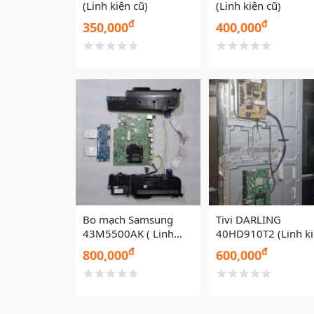
(Linh kiện cũ)
(Linh kiện cũ)
đ
đ
350,000
400,000
Bo mạch Samsung
Tivi DARLING
43M5500AK ( Linh
40HD910T2 (Linh k
kiện cũ)
cũ)
đ
đ
800,000
600,000