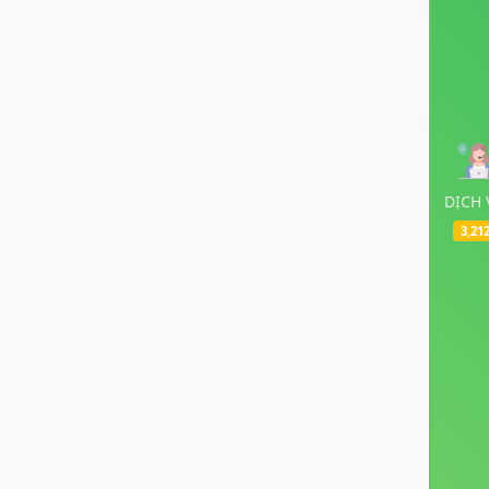
DỊCH 
3,21