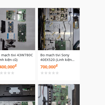
 mạch tivi 43W780C
Bo mạch tivi Sony
inh kiện cũ)
40EX520 (Linh kiện
cũ)
đ
đ
400,000
700,000