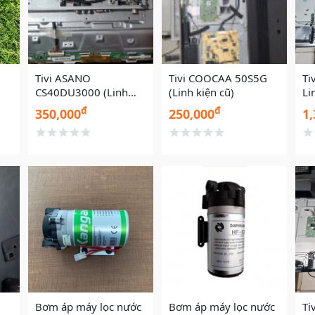
Tivi ASANO
Tivi COOCAA 50S5G
Ti
CS40DU3000 (Linh
(Linh kiện cũ)
Li
kiện cũ)
đ
đ
350,000
250,000
1,
Bơm áp máy lọc nước
Bơm áp máy lọc nước
Ti