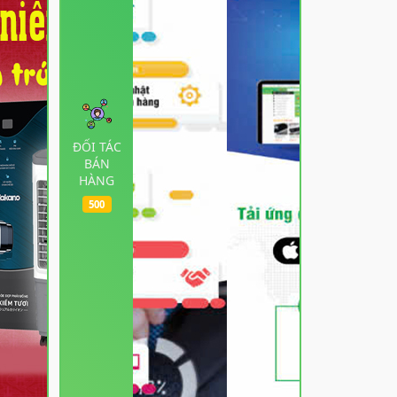
ĐỐI TÁC
BÁN
HÀNG
500