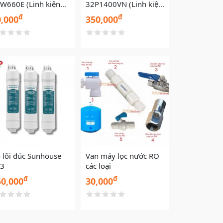
W660E (Linh kiện
32P1400VN (Linh kiện
)
cũ)
đ
đ
0,000
350,000
 lõi đúc Sunhouse
Van máy lọc nước RO
3
các loại
đ
đ
50,000
30,000