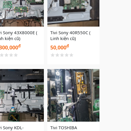
vi Sony 43X8000E (
Tivi Sony 40R550C (
nh kiện cũ)
Linh kiện cũ)
đ
đ
300,000
50,000
vi Sony KDL-
Tivi TOSHIBA