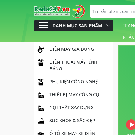
DANH MỤC SẢN PHẨM
TRAN
KHÁC
ĐIỆN MÁY GIA DỤNG
ĐIỆN THOẠI MÁY TÍNH
BẢNG
PHỤ KIỆN CÔNG NGHỆ
THIẾT BỊ MÁY CÔNG CỤ
NỘI THẤT XÂY DỰNG
SỨC KHỎE & SẮC ĐẸP
Ô TÔ XE MÁY XE ĐIỆN