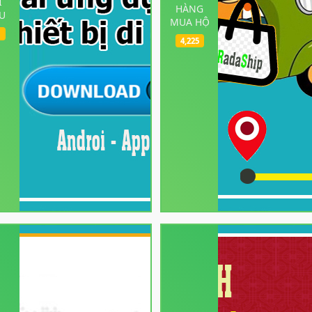
I
HÀNG
U
MUA HỘ
1
4,225