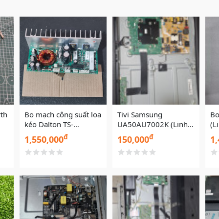
rth
Bo mạch công suất loa
Tivi Samsung
Bo
kéo Dalton TS-
UA50AU7002K (Linh
(L
15G600X
kiện cũ)
đ
đ
1,550,000
150,000
1,