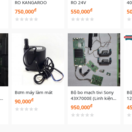
RO KANGAROO
RO 24V
40
cũ
đ
đ
750,000
550,000
5
Bơm máy làm mát
Bộ bo mạch tivi Sony
Bộ
iện
43X7000E (Linh kiện
12
đ
90,000
cũ)
đ
950,000
4