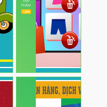
SẢN
PHẨM
1,254